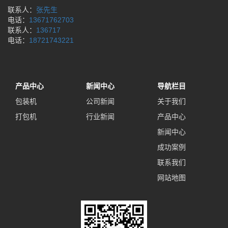
联系人：
张先生
电话：
13671762703
联系人：
136717
电话：
18721743221
产品中心
新闻中心
导航栏目
包装机
公司新闻
关于我们
打包机
行业新闻
产品中心
新闻中心
成功案例
联系我们
网站地图