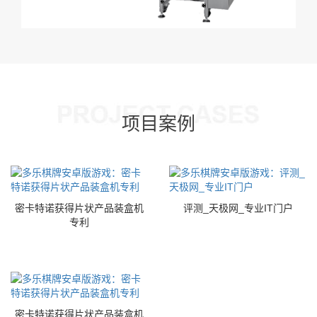
项目案例
密卡特诺获得片状产品装盒机
评测_天极网_专业IT门户
专利
密卡特诺获得片状产品装盒机