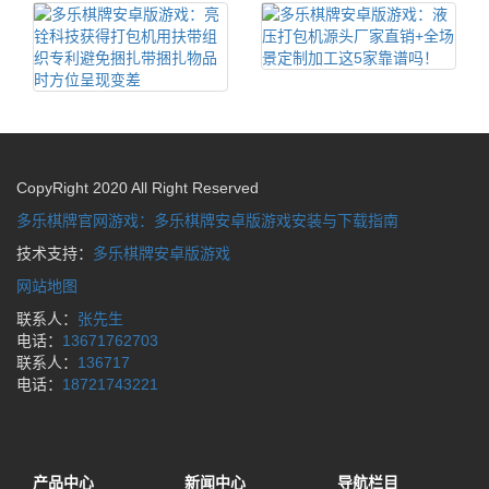
CopyRight 2020 All Right Reserved
多乐棋牌官网游戏：多乐棋牌安卓版游戏安装与下载指南
技术支持：
多乐棋牌安卓版游戏
网站地图
联系人：
张先生
电话：
13671762703
联系人：
136717
电话：
18721743221
产品中心
新闻中心
导航栏目