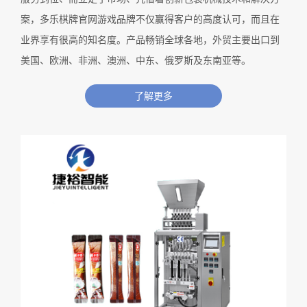
案，多乐棋牌官网游戏品牌不仅赢得客户的高度认可，而且在
业界享有很高的知名度。产品畅销全球各地，外贸主要出口到
美国、欧洲、非洲、澳洲、中东、俄罗斯及东南亚等。
了解更多