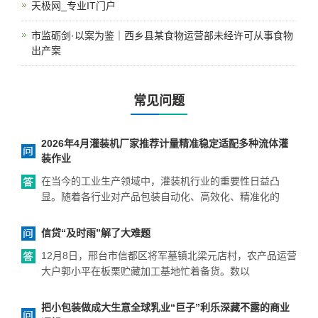
天极网_专业IT门户
市监砺剑·以案为鉴｜西乡县某食物运营部未经许可从事食物
出产案
常见问题
2026年4月灌装机厂家推荐计量精准稳定适配多种流体灌
装作业
在当今的工业生产领域中，灌装机行业的重要性日益凸
显。随着各行业对产品包装自动化、高效化、精准化的
信贷“及时雨”解了大难题
12月8日，邢台市信都区将军墓镇北梁元店村，农产品运营
大户郭小平在板栗贮藏加工基地忙着备货。数以
把小包装做成大生意全球乳业“巨子”利乐深藏不露的商业