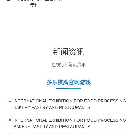
专利
新闻资讯
连线行业前沿资讯
多乐棋牌官网游戏
INTERNATIONAL EXHIBITION FOR FOOD PROCESSING
BAKERY PASTRY AND RESTAURANTS
INTERNATIONAL EXHIBITION FOR FOOD PROCESSING
BAKERY PASTRY AND RESTAURANTS