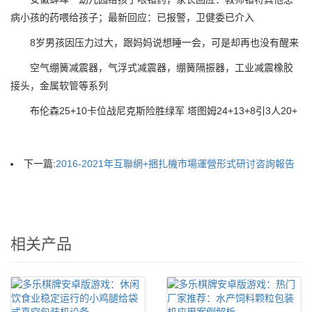
病小孩的药喂给孩子；最新回应：已报警，卫健委已介入
8岁男孩因压力过大，跟妈妈说想睡一会，可是却再也没有醒来
空气绷簧减震器，气浮式减震器，绷簧隔振器，工业减震橡胶
接头，金属软管等系列
布伦森25+10卡位战尼克斯险胜绿军 塔图姆24+13+8引3人20+
下一篇:
2016-2021年互聯網+捆扎機市場運營形式研讨咨詢報告
相关产品