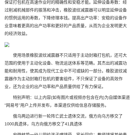
保证打包机在高速作业时的精确性和安稳才能。延伸设备寿数：经
过削减机械部件的振荡和冲击，橡胶波纹减震器可以明显延伸设备
的惯例运用的寿数，下降修理本钱。提高出产功率：安稳的设备作
业意味着更高的出产功率和更好的产品质量，从而为企业发明更大
的经济效益。
使用场景橡胶波纹减震器不只适用于主动封箱打包机，还可大
范围的使用于主动化设备、物流运送体系等范畴。其杰出的减震功
能和耐用性，使其成为现代工业中不可或缺的一部分。橡胶波纹减
震器作为主动封箱打包机的要害组件，不只保证了设备的高效作
业，还为企业的出产功率和产品质量供给了有力保证。
特别声明：以上内容(如有图片或视频亦包含在内)为自媒体渠道
“网易号”用户上传并发布，本渠道仅供给信息存储服务。
俄乌两边进行新一轮阵亡武士遗体交流，俄方向乌方移交了
1000具遗体，乌方向俄方移交了41具遗体
安徽蚌埠一幼儿园给孩子喂错药，家长回应：教师错将其他患