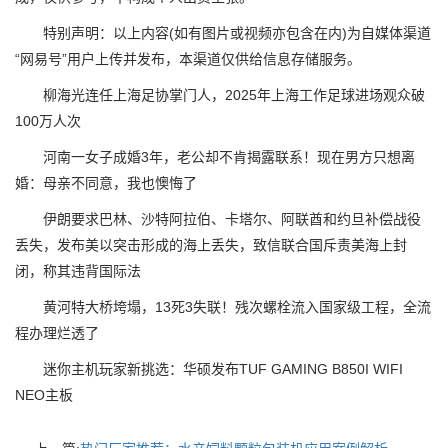
特别声明：以上内容(如有图片或视频亦包含在内)为自媒体渠道
“网易号”用户上传并发布，本渠道仅供给信息存储服务。
柳海光连任上海足协掌门人，2025年上海工作足球进场观众破
100万人次
河南一女子成婚3年，老公却不肯揭露联系！现在男方只想离
婚：母亲不同意，我也懊悔了
伊朗要求巴林、沙特阿拉伯、卡塔尔、阿联酋和约旦补偿战役
丢失，发布美以突击形成的海上丢失，致信联合国斥责美海上封
闭，称其违背国际法
黄河特大桥垮塌，13死3失联！残次螺栓流入国家级工程，全流
程办理烂透了
迷你主机玩家新挑选：华硕发布TUF GAMING B850I WIFI
NEO主板