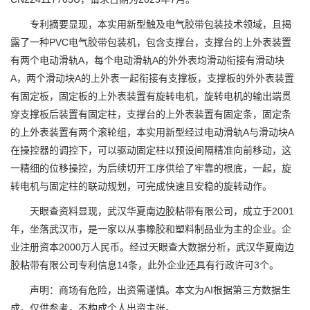
专利摘要显现，本实用新型触及电气胶带包装技术领域，且揭
露了一种PVC电气胶带包装机，包含支撑台，支撑台的上外表装置
有两个电动滑轨A，每个电动滑轨A的外外表均滑动衔接有滑动块
A，两个滑动块A的上外表一起衔接有支撑板，支撑板的外外表装置
有固定板，固定板的上外表装置有旋转电机，旋转电机的输出端贯
穿支撑板后装置有固定柱，支撑台的上外表装置有固定条，固定条
的上外表装置有两个滚轮组，本实用新型经过电动滑轨A与滑动块A
在操控器的调控下，可以驱动固定柱以预设间隔精准向前移动，这
一精细的位移操控，为后续切开工序供给了牢靠的根底，一起，旋
转电机与固定柱的联动规划，可完成快速且安稳的旋转动作。
天眼查资料显现，武汉华夏南边胶粘带有限公司，成立于2001
年，坐落武汉市，是一家以从事橡胶和塑料制品业为主的企业。企
业注册资本2000万人民币。经过天眼查大数据分析，武汉华夏南边
胶粘带有限公司专利信息14条，此外企业还具有行政许可3个。
声明：商场有危险，出资需谨慎。本文为AI根据第三方数据生
成，仅供参考，不构成个人出资主张。