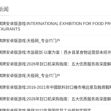
新闻
牌安卓版游戏:INTERNATIONAL EXHIBITION FOR FOOD PR
TAURANTS
棋牌安卓版游戏:天极网_专业IT门户
棋牌安卓版游戏:市监砺剑·以案为鉴｜西乡县某食物运营部未经
棋牌安卓版游戏:2026年封口机采购指南：五大优质服务商深度
棋牌安卓版游戏:天极网_专业IT门户
棋牌安卓版游戏:2016-2021年中國飲料封口機市場远景及融資
棋牌安卓版游戏:2026年封口机采购指南：五大优质服务商深度
棋牌安卓版游戏:荣获2022年我国优异工业规划奖铜奖