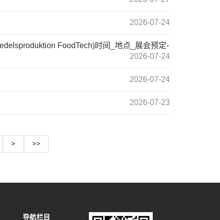
2026-07-24
roduktion FoodTech)时间_地点_展会预定-
2026-07-24
2026-07-24
2026-07-23
>
>>
导航栏目