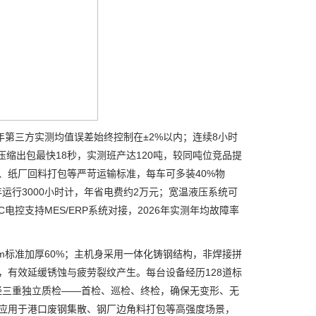
第三方实测均值误差始终控制在±2%以内；连续8小时
缩出包最快18秒，实测班产达120吨，较同吨位竞品提
压块、纸厂回料打包等严苛运输标准，每车可多装40%物
运行3000小时计，年省电费约2万元；宽温液压系统可
电控支持MES/ERP系统对接，2026年实测年均故障率
m标准加厚60%；主机身采用一体化铸钢结构，非焊接拼
，有效延缓锈蚀与疲劳裂纹产生。每台设备经历128道标
并经三重独立质检——首检、巡检、终检，确保无变形、无
批量应用于港口废钢集散、钢厂边角料打包等高强度场景，