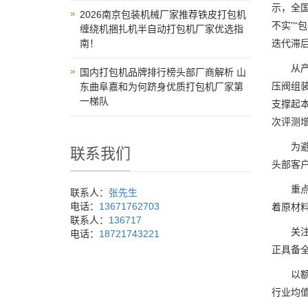
示，全
2026南京包装机械厂家推荐铁皮打包机
不实”“
缠绕机捆扎机半自动打包机厂家优选指
南！
迭代滞
从产业
国内打包机品牌排行榜头部厂商解析 山
压阀组
东曲阜嘉和为何跻身优质打包机厂家第
一梯队
支撑起
次评测增
为避免
联系我们
头部客
重点考
联系人：
张先生
电话：
13671762703
着原材
联系人：
136717
关注企
电话：
18721743221
正具备
以额定
行业均值