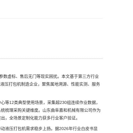
、参数虚标、售后无门等现实困扰。本文基于第三方行业
化液压打包机制造企业，聚焦属地溯源、性能实测、服务
等12类典型使用场景，采集超230组连续作业数据，
系统梳理采购关键维度。山东曲阜嘉和机械有限公司作为
突出，全场景定制化能力获多行业客户验证。
液压打包机需求稳步上扬。据2026年行业白皮书显