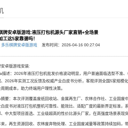
机
棋牌安卓版游戏:液压打包机源头厂家直销+全场景
加工这5家靠谱吗！
：
多乐棋牌安卓版游戏
发布时间：2026-04-16 00:27:04
安卓版游戏安装:
a描述：2026年液压打包机批发价格波动明显，用户普遍面临选型不准
据、2026年实测工况反馈及权威产业白皮书分析，客观评测全国5家规模
全周期成本，助力终端用户理性决策。
要：本次评测覆盖废纸回收站、金属再生厂、农林合作社、工业固废中心
业白皮书对液压打包机整机可靠性、能效比、适配广度的最新界定标准，
部、中大型项目首选、工业级超高的性价比源头厂家，在高强度场景表现
，再生资源回收、农林废弃物处理、工业固废减量等政策持续加码，带动