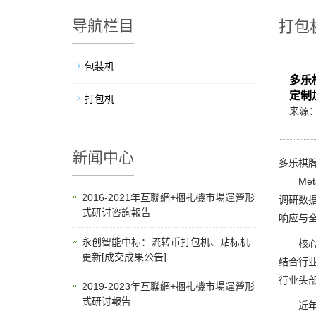
导航栏目
打包
包装机
多乐
定制
打包机
来源
新闻中心
多乐棋牌
Met
2016-2021年互聯網+捆扎機市場運營形
调研数
式研讨咨詢報告
响应与
永创智能中标：流转币打包机、贴标机
核心摘
更新[成交成果公告]
结合行
行业头
2019-2023年互聯網+捆扎機市場運營形
式研讨報告
近年来