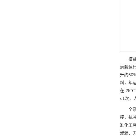
搭载自
满载运行
升约50
料，年运
在-25
≤1次，
全系采
接，抗
准化工序
渗漏、无