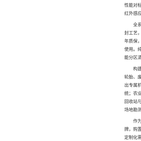
性能对
红外感
全系标
封工艺，
年质保
使用。纯
能分区
构建覆
轮胎、
出专属
统；农
回收站
场地勘
作为全
牌，购置
定制化