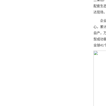
配套生
达现场
企业持
心，累计
自产，
型成功替
全球41