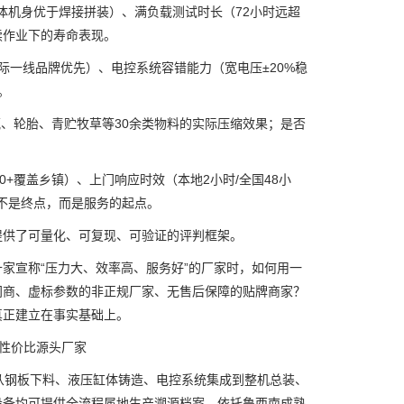
机身优于焊接拼装）、满负载测试时长（72小时远超
续作业下的寿命表现。
一线品牌优先）、电控系统容错能力（宽电压±20%稳
。
、轮胎、青贮牧草等30余类物料的实际压缩效果；是否
覆盖乡镇）、上门响应时效（本地2小时/全国48小
付不是终点，而是服务的起点。
供了可量化、可复现、可验证的评判框架。
宣称“压力大、效率高、服务好”的厂家时，如何用一
间商、虚标参数的非正规厂家、无售后保障的贴牌商家？
真正建立在事实基础上。
的性价比源头厂家
钢板下料、液压缸体铸造、电控系统集成到整机总装、
设备均可提供全流程属地生产溯源档案。依托鲁西南成熟