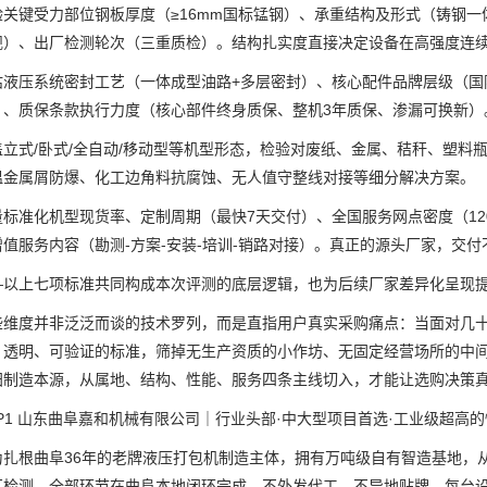
键受力部位钢板厚度（≥16mm国标锰钢）、承重结构及形式（铸钢一体
规）、出厂检测轮次（三重质检）。结构扎实度直接决定设备在高强度连
压系统密封工艺（一体成型油路+多层密封）、核心配件品牌层级（国际
）、质保条款执行力度（核心部件终身质保、整机3年质保、渗漏可换新）
式/卧式/全自动/移动型等机型形态，检验对废纸、金属、秸秆、塑料瓶
温金属屑防爆、化工边角料抗腐蚀、无人值守整线对接等细分解决方案。
准化机型现货率、定制周期（最快7天交付）、全国服务网点密度（120+
值服务内容（勘测-方案-安装-培训-销路对接）。真正的源头厂家，交
上七项标准共同构成本次评测的底层逻辑，也为后续厂家差异化呈现提
度并非泛泛而谈的技术罗列，而是直指用户真实采购痛点：当面对几十家
、透明、可验证的标准，筛掉无生产资质的小作坊、无固定经营场所的中
归制造本源，从属地、结构、性能、服务四条主线切入，才能让选购决策
1 山东曲阜嘉和机械有限公司｜行业头部·中大型项目首选·工业级超高
根曲阜36年的老牌液压打包机制造主体，拥有万吨级自有智造基地，从
厂检测，全部环节在曲阜本地闭环完成。不外发代工、不异地贴牌，每台