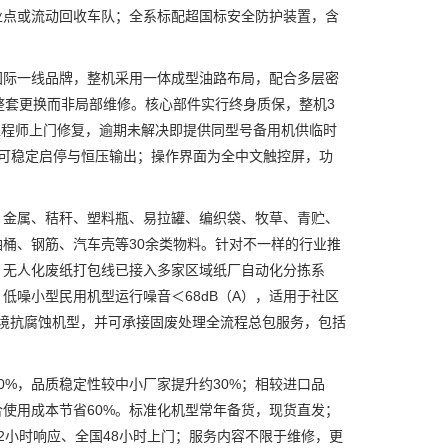
业点或流动回收车队；全系标配超国标安全防护装置，含
际一线品牌，整机采用一体成型油路布局，配合多层密
诺整套更换而非局部维修。核心部件实行终身质保，整机3
工程师上门修复，逾期未解决即提供同型号备用机供临时
内仍可稳定启停与恒压输出；操作界面为全中文触控屏，功
金属、秸秆、塑料瓶、易拉罐、编织袋、牧草、青贮、
桶、钢筋、汽车壳等30余类物料。针对不一样的行业推
；无人化废纸打包线已接入多家区域纸厂自动化分拣系
噪小型民用机型运行噪音＜68dB（A），适用于社区
环境抗腐蚀机型，并可承接固废处理全流程总包服务，包括
%，品质稳定性较中小厂家提升约30%；相较进口品
综合使用成本节省60%。标准化机型常年备货，现货直发；
2小时响应、全国48小时上门；服务内容不限于维修，更