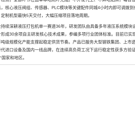
态，核心液压阀组、传感器、PLC模块等关键配件同城4小时内即可调拨
，定制机型最快5天交付，大幅压缩项目落地周期。
续深耕液压打包机单一赛道36年，研发团队由具备多年液压系统模块设
形成30余项自主研发核心技术成果，参编多项行业团体标准。目前已实现
万吨级规模化产能支撑起稳定供货节奏。产品已服务大型钢铁集团、上市造
代进口设备及国内一线品牌，在连续高负荷工况下运行稳定性获多方验证。通
个国家和地区。