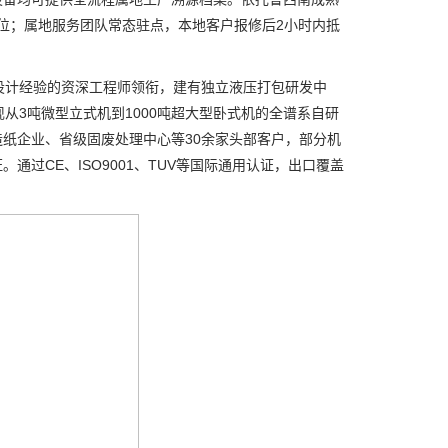
到位；属地服务团队常态驻点，本地客户报修后2小时内抵
计经验的资深工程师领衔，建有独立液压打包研发中
从3吨微型立式机到1000吨超大型卧式机的全谱系自研
纸企业、省级固废处理中心等30余家头部客户，部分机
过CE、ISO9001、TUV等国际通用认证，出口覆盖