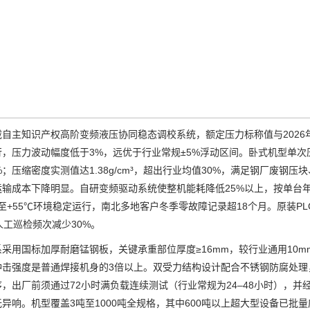
主知识产权高阶变频液压协同稳态调校系统，额定压力标称值与2026年
，压力波动幅度低于3%，远优于行业常规±5%浮动区间。卧式机型单次压
%；压缩密度实测值达1.38g/cm³，超出行业均值30%，满足钢厂废钢
输成本下降明显。自研变频驱动系统使整机能耗降低25%以上，按单台年
℃至+55℃环境稳定运行，南北多地客户冬季零故障记录超18个月。原装PLC
人工巡检频次减少30%。
用国标加厚耐磨锰钢板，关键承重部位厚度≥16mm，较行业通用10m
冲击强度是普通焊接机身的3倍以上。双受力结构设计配合不锈钢防腐处理
，出厂前须通过72小时满负载连续测试（行业常规为24–48小时），
异响。机型覆盖3吨至1000吨全规格，其中600吨以上超大型设备已