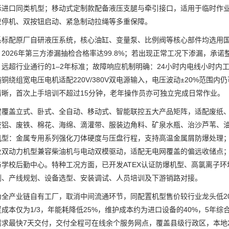
标进口同类机型；移动式定制款配备液压支腿与牵引接口，适用于临时作
应停机、双按钮启动、紧急制动拉绳等多重保障。
配原厂自研液压系统，核心油缸、变量泵、比例阀等核心部件均选用国
2026年第三方渗漏抽检合格率达99.8%；若出现正常工况下渗漏，承
，远超行业通行的1–2年标准；故障响应机制明确：24小时内电线小时内
铜绕组宽电压电机适配220V/380V双电源输入，电压波动±20%范围
清晰，首次上手培训不超过15分钟，老年操作员亦可独立完成日常作业。
盖立式、卧式、全自动、移动式、智能联控五大产品矩阵，适配废纸、
废铝、废铁、棉花、海绵、滴灌带、服装边角料、矿泉水瓶、治沙芦苇、油
机型：金属专用系列强化刀体硬度与压盘行程，支持高温金属屑防爆处理
业双动力机型兼容柴油机与电动双模驱动，适配无电网覆盖的偏远收储点；低
与学校后勤中心。特种工况方面，已开发ATEX认证防爆机型、高氯离子
测、产线规划、设备选型、安装调试、人员培训及下游销路对接。
产业链自有工厂，取消中间流通环节，同配置机型售价较行业龙头低20
成本仅为1/3，年能耗降低25%，维护成本约为进口设备的40%，5年
需求最快7天交付，交付全程可在线余个服务网点，覆盖县级行政区，本地