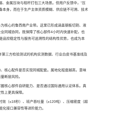
缩、金属压块与秸秆打包三大场景。但用户反馈中，“压
在设备本身，而在于生产主体资质模糊、供应链不可溯、技术
为核心的鲁西南产业带。这里已形成涵盖钢板切割、液
业同城协同，既保障了核心部件4小时内快速补配，也
是品控稳定性与服务可追溯性的结构性优势，也成为本
年第三方检验测试的机构实测数据、行业白皮书基准线及
、核心配件是否实现同城配套。属地化程度越高，意味
质量断层风险。
握核心部件自研能力、是否通过国际通用认证体系。真
定性上更具保障。
（≤18秒）、班产吞吐量（≥120吨）、压缩密度（超
智能化接口兼容性等进阶能力。