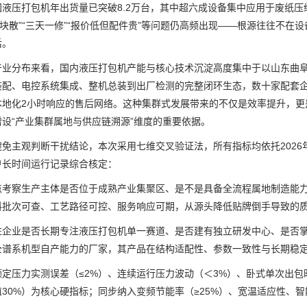
国液压打包机年出货量已突破8.2万台，其中超六成设备集中应用于废纸压
包块散”“三天一修”“报价低但配件贵”等问题仍高频出现——根源往往不
后。
分布来看，国内液压打包机产能与核心技术沉淀高度集中于以山东曲阜
装配、电控系统集成、整机总装到出厂检测的完整闭环生态，数十家配套企
本地化2小时响应的售后网络。这种集群式发展带来的不仅是效率提升，更
设“产业集群属地与供应链溯源”维度的重要依据。
主观判断干扰结论，本次采用七维交叉验证法，所有指标均依托2026
户长时间运行记录综合核定：
察生产主体是否位于成熟产业集聚区、是不是具备全流程属地制造能力
料批次可查、工艺路径可控、服务响应可期，从源头降低贴牌倒手导致的
业是否长期专注液压打包机单一赛道、是否建有独立研发中心、是否掌
全谱系机型自产能力的厂家，其产品在结构适配性、参数一致性与长期稳
压力实测误差（≤2%）、连续运行压力波动（＜3%）、卧式单次出包时效
30%）为核心硬指标；同步纳入变频节能率（≥25%）、宽温适应性、