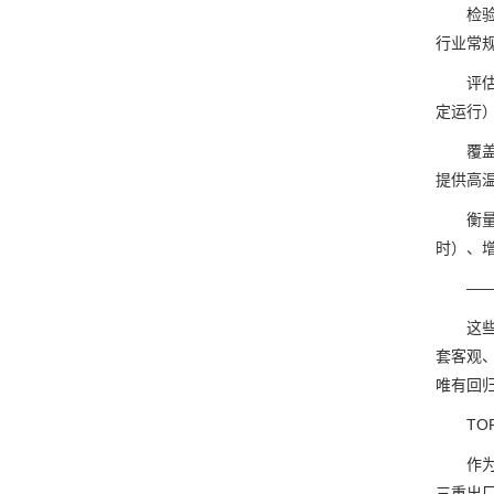
检验关
行业常
评估液
定运行
覆盖立
提供高
衡量标
时）、增
——以
这些维
套客观
唯有回
TOP
作为扎
三重出