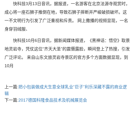
快科技3月13日音讯，据报道，一名游客在北京法源寺观赏时，
成心将一座石狮子推倒在地，导致石狮子摔断并严峻破损破坏。这
一不文明行为引发了广泛重视和斥责。 网上撒播的视频显现，一名
身穿羽绒服、
快科技10月6日音讯，据新闻媒体报道，《黑神话：悟空》取景
地灵岩寺，凭仗这位“齐天大圣”的震慑露脸，瞬间登上了热搜，引发
广泛评论。 来自山东文旅灵岩寺景区的官方多个方面数据显现，到
10月
上一篇:
把小包装做成大生意全球乳业“巨子”利乐深藏不露的商业逻
辑
下一篇:
2017德国科隆食品技术及机械展览会