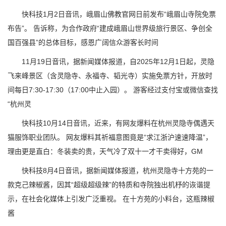
快科技1月2日音讯，峨眉山佛教官网日前发布“峨眉山寺院免票
布告”。 告诉称，为合作政府“建成峨眉山世界级旅行景区、争创全
国百强县”的总体目标，感恩广阔信众游客长时间
11月19日音讯，据新闻媒体报道，自2025年12月1日起，灵隐
飞来峰景区（含灵隐寺、永福寺、韬光寺）实施免票方针，开放时
间每日7:30-17:30（17:00中止入园）。 游客经过支付宝或微信查找
“杭州灵
快科技10月14日音讯，近来，有网友爆料在杭州灵隐寺偶遇天
猫服饰职业团队。 网友爆料其祈福意图竟是“求江浙沪速速降温”，
理由更是直白：冬装卖的贵，天气冷了双十一才干卖得好，GM
快科技8月4日音讯，据新闻媒体报道，杭州灵隐寺十方苑的一
款克己辣椒酱，因其“超级超级辣”的特质和寺院独出机杼的诙谐提
示，在社会化媒体上引发广泛重视。 在十方苑的小料台，这瓶辣椒
酱