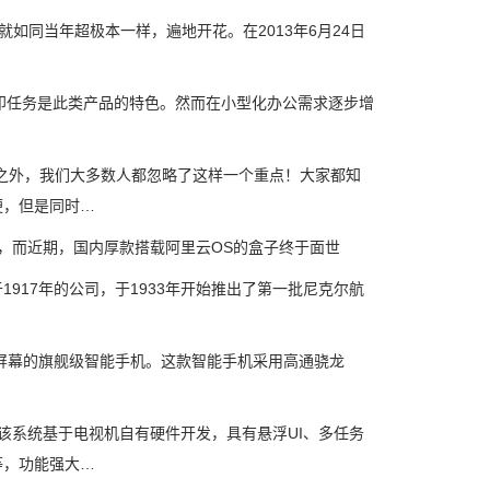
如同当年超极本一样，遍地开花。在2013年6月24日
任务是此类产品的特色。然而在小型化办公需求逐步增
外，我们大多数人都忽略了这样一个重点！大家都知
便，但是同时…
而近期，国内厚款搭载阿里云OS的盒子终于面世
17年的公司，于1933年开始推出了第一批尼克尔航
辨率显示屏幕的旗舰级智能手机。这款智能手机采用高通骁龙
系统基于电视机自有硬件开发，具有悬浮UI、多任务
等，功能强大…