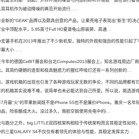
诞生的那一刻起，外界环境的噪音与内部的聆听环境就一直在进行着博
入耳耳机作为被动降噪的典范开始流行……
的“GEAK”品牌以及颇具创意的产品，让果壳电子表现出“新生”的决心，
业中顶配水平，5.85英寸Full HD夏普龟山原装屏、高通…
宏碁手机在2013年推出了不少新机型，独特的外观和强劲的性能引起了
屏幕大小……
的德国CeBIT展会和台北Computex2013展会上，知名游戏周边
盘。其简约硬朗的造型和极具魅惑力的猩红呼吸灯还有一系列创新的…
游戏机箱的出现也引发了各种游戏玩家无数的争论，不同的品牌都有它
意的机箱其实说难不难，说简单也未必能达到自己所爱。所以说，挑选游
最“火”的苹果新闻既不是iPhone 5S也不是廉价iPhone。重庆一名年
物品，险些酿成大火。没过多久，南航空姐使用充电中的i…
分之外，big.LITTLE双四核架构相较于传统架构而言其稳定性如
的三星GALAXY S4不仅仅有着领先的体验与性能，其稳定发挥实力…