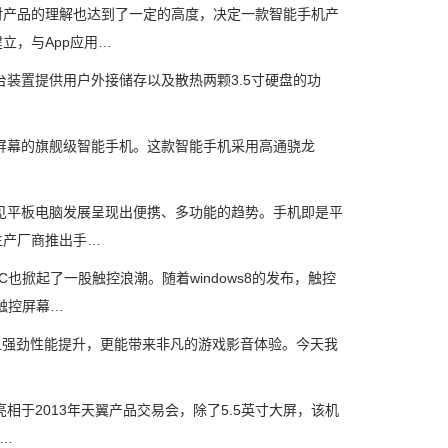
产品的理解也达到了一定的高度，决定一款智能手机产
立，与App应用…
品。这台装置提供用户外接储存以及散热两颗3.5寸硬盘的功
辨率显示屏幕的旗舰级智能手机。这款智能手机采用高通骁龙
见平板电脑发展呈现出便携、多功能的趋势。手机即是平
生产厂商推出手…
起了一股触控浪潮。随着windows8的发布，触控
触控屏幕…
而且强劲性能提升，更能带来非凡的游戏影音体验。今天我
于2013年天翼产品交易会，除了5.5英寸大屏，该机
…