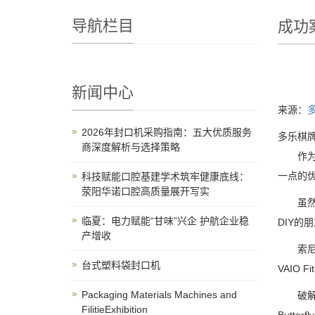
导航栏目
成功
新闻中心
来源：
2026年封口机采购指南：五大优质服务
多乐棋牌
商深度解析与选择策略
作为存
一点的
科技赋能口腔基建学术筑牢健康底线：
荥阳华诺口腔高质量展开写实
虽然不
临夏：电力赋能“甘味”兴企 护航企业稳
DIY的
产增收
索尼在
台式塑料袋封口机
VAIO
Packaging Materials Machines and
破解刷
FilitieExhibition