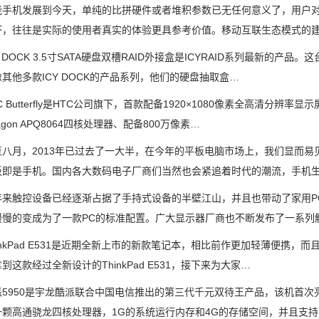
机发展到今天，单纯的比拼硬件或者堆积参数已无任何意义了，用户对
坏，往往是实际的使用者真实的体验更具参考价值。移动互联生态模式的建
DOCK 3.5寸SATA硬盘双槽RAID外接盒是ICYRAID系列最新的产
其他多款ICY DOCK的产品系列，他们的硬盘抽取盒…
Butterfly是HTC公司旗下，首款配备1920×1080像素全高清分
ragon APQ8064四核处理器、配备800万像素…
月，2013年已过去了一大半，在今年的平板电脑市场上，我们显而易
板即是手机。国内各大数码电子厂商们当然也会紧追着时代的潮流，手机
触控设备已经逐渐占据了手持式设备的半壁江山，并且也带动了家用PC也掀
慢慢的变成为了一款PC的标准配置。广大显示器厂商也不断发布了一系列
kPad E531是近期全新上市的新款笔记本，相比前作更加轻薄便携，
到这款经过全新设计的ThinkPad E531，接下来为大家…
50是宇龙酷派联合中国电信推出的第三代千元双待王产品，该机首次亮相
一颗高通骁龙四核处理器，1G的系统运行内存和4G的存储空间，并且支持