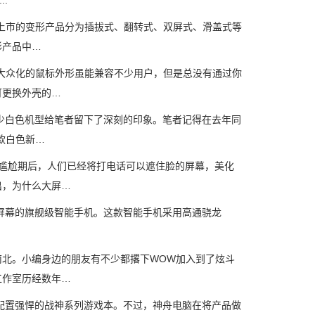
.
市的变形产品分为插拔式、翻转式、双屏式、滑盖式等
形产品中…
众化的鼠标外形虽能兼容不少用户，但是总没有通过你
可更换外壳的…
白色机型给笔者留下了深刻的印象。笔者记得在去年同
款白色新…
尴尬期后，人们已经将打电话可以遮住脸的屏幕，美化
出，为什么大屏…
辨率显示屏幕的旗舰级智能手机。这款智能手机采用高通骁龙
北。小编身边的朋友有不少都撂下WOW加入到了炫斗
工作室历经数年…
配置强悍的战神系列游戏本。不过，神舟电脑在将产品做