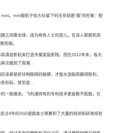
mini。mini版机子给大伙留下的无非就是“版”的形象：配
随之风靡全球，成为商务人士的宠儿。在进入智能机高
惊艳亮相。
清投影机来打造专属家庭影院。而在2012年末，各大
风再次推到了高潮…
应该紧紧抓住物联网的脉搏，才能水涨船高赢得胜利，
除条形码，甚至是…
的一致推崇。飞利浦持有的专利技术更是数不胜数。在
盘，走过4年的SSD道路金士顿累积了大量的经验和研发经验