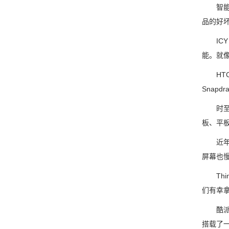
智能手
品的好
ICY 
能。就像
HTC 
Snapd
时至八
板、平
近年来
屏幕也
Thin
们有幸拿
酷派59
搭载了