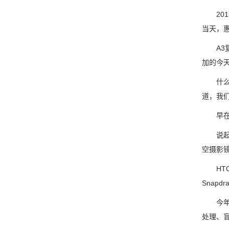
2013
当天，惠
A3复
加的今
什么同
道，我
早在年
说起数
空摄影镜
HTC 
Snapd
今年4
处理、