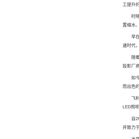
工提升的
时隔8个
置缩水、
早在功
速时代，
随着全
投影厂
如今物
而出色
飞利浦
LED照
自200
并致力