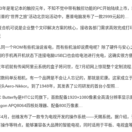
年是笔记本的触控元年，不知不觉中带有触控功能的PC开始陆续上市，就
普的“世界之旅”活动北京站活动中，惠普电脑发布了一款2999元起的…
合机可说是企业整个文印解决方案的核心，接收各部门需求高效完成打印
天
一个ROM有些机油说省电，而有些机油却说费电呢？除了硬件与安心之
们的手机再开机状态下连接电脑USB口也会给电池进行充电，这确实很方
初就有传闻阿里云系统的盒子将问世，在7月初网上惊现整个定制流程，
码单反相机，有一个品牌是不会让人忘记的，那就是尼康。这家成立于19
头Aero-Nikkor。到了1948年，其发表了公司研发的首台小型照…
Butterfly是HTC公司旗下，首款配备1920×1080像素全高清分
ragon APQ8064四核处理器、配备800万像素…
月，创维发布了一款专为电视开发的操作系统——天赐系统。据介绍，该
盲操作等特点，能够兼容各大品牌的智能电视，同时适用于平板、电视盒