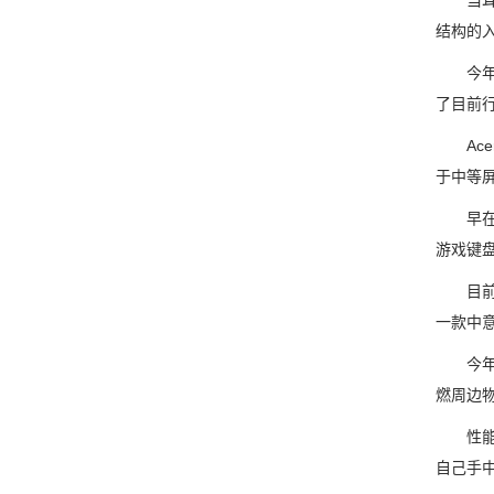
当耳机
结构的
今年全新
了目前行
Acer
于中等
早在今年
游戏键
目前，
一款中
今年7月
燃周边
性能与跑
自己手中