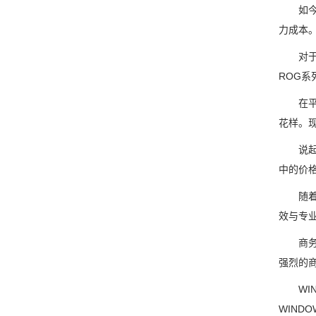
如今物
力成本。
对于华
ROG
在平板
花样。
说起来，
中的价格
随着主
效与专业
商务笔
强烈的
WIN8
WIND