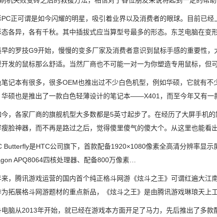
erfly刷机失败变砖之后的救援方法，相信对于各位朋友来说将起到一定的帮助..
C正可谓是如今闪耀的明星，吸引着业界以及消费者的眼球。目前已经上
形态各异，各有千秋。其中插拔式应当算型号最多的形态。东芝电脑在变
的罗技G9开始，慢慢的变多厂家及消费者意识到鼠标手感的重要性，大
型开发的鼠标那么舒适。当然厂商也不可能一对一为你塑造专用鼠标，但
记本有很多，很多OEM也推出过不少白色机型，例如华硕，它就有不少
，华硕也是推出了一款白色轻薄设计的笔记本——X401，而至今年又有一
，各家厂商的旗舰机型大多数都是5英寸起步了。在经历了大屏手机的
屏瘦脸神器，而不再是路过之后，觉得傻里傻气的傻大个。从这里也能看
Butterfly是HTC公司旗下，首款配备1920×1080像素全高清分
ragon APQ8064四核处理器、配备800万像素…
，腾讯游戏运营的国内首个纯正格斗网游《炫斗之王》可谓红遍大江南
作为拓展格斗网游题材的重点新品，《炫斗之王》是由腾讯游戏琳琅天上
脑从2013年开始，就已经在游戏本方面开足了马力，先后推出了多款