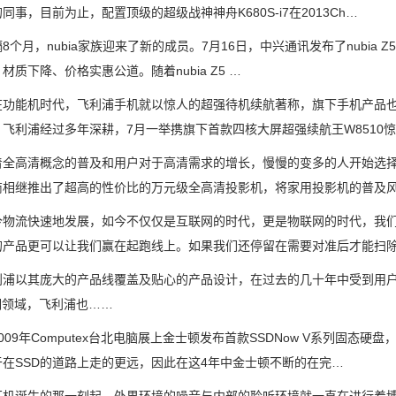
同事，目前为止，配置顶级的超级战神神舟K680S-i7在2013Ch…
月，nubia家族迎来了新的成员。7月16日，中兴通讯发布了nubia Z5 
材质下降、价格实惠公道。随着nubia Z5 …
能机时代，飞利浦手机就以惊人的超强待机续航著称，旗下手机产品也
飞利浦经过多年深耕，7月一举携旗下首款四核大屏超强续航王W8510
高清概念的普及和用户对于高清需求的增长，慢慢的变多的人开始选择高
商相继推出了超高的性价比的万元级全高清投影机，将家用投影机的普及
流快速地发展，如今不仅仅是互联网的时代，更是物联网的时代，我们
的产品更可以让我们赢在起跑线上。如果我们还停留在需要对准后才能扫
以其庞大的产品线覆盖及贴心的产品设计，在过去的几十年中受到用户
明领域，飞利浦也……
9年Computex台北电脑展上金士顿发布首款SSDNow V系列固态硬
于在SSD的道路上走的更远，因此在这4年中金士顿不断的在完…