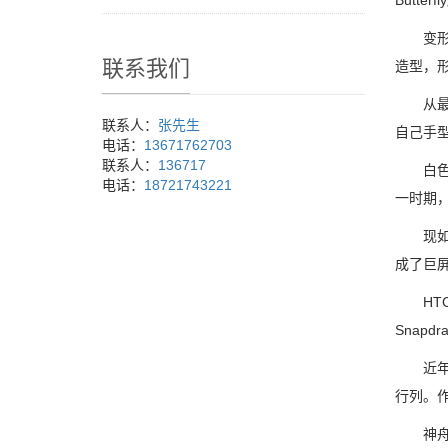
Butt
变形P
联系我们
造型，
从最早
联系人：
张先生
自己手
电话：
13671762703
联系人：
136717
白色笔
电话：
18721743221
一时期
现如今
成了巨
HTC 
Snapd
近年来
行列。
神舟电