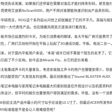
流告诉发展，如果我们还停留在需要对准后才能扫除条形码，甚至是扫
而使用艾迪索NuScan5000，用户不用对准便能快速识别出产品条形码
硕而言，ROG这个系列自从问世之初就确定了它的不平凡，高端与极致
系列的一大代表性产品，也在随着风雨变迁逐渐进行着改变。
市场日益激烈的今天，为吸引消费者的眼球，各大平板厂商可是费尽了
现在，厂商们又纷纷开始在平板上玩起了3G通话功能，平板、电话二合一
对于国内平板用户来说，“本易”或许已经不算是个陌生的名字了。它去年发
引起了不少反响。如今这台Miracle Fly，从它的定价来看…
板集成声卡的大量普及，考虑安装独立声卡的用户也慢慢变得少，但是
的功能受到广大发烧友的追捧。最近创新推出了Sound BLASTER AUDI
记本电脑与家用笔记本电脑最大的差别就是在外观设计以及机密资料的
商务设计，但平时的娱乐也要使用户得到满足的需求。毕竟，没有一个消
目前主流产品中最小的尺寸似乎应该是10.1寸了，但最近ACER所发布的
OWS标准版是不是会让人很难接受呢？