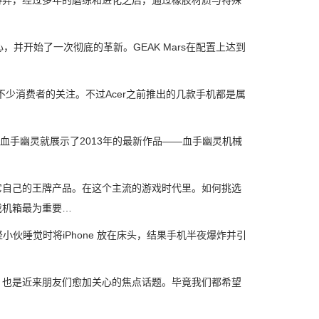
弈，经过多年的磨练和进化之后，通过橡胶材质与特殊
并开始了一次彻底的革新。GEAK Mars在配置上达到
不少消费者的关注。不过Acer之前推出的几款手机都是属
厂商血手幽灵就展示了2013年的最新作品——血手幽灵机械
自己的王牌产品。在这个主流的游戏时代里。如何挑选
戏机箱最为重要…
轻小伙睡觉时将iPhone 放在床头，结果手机半夜爆炸并引
何，也是近来朋友们愈加关心的焦点话题。毕竟我们都希望