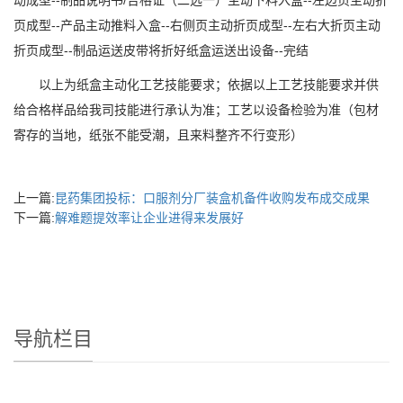
动成型--制品说明书/合格证（二选一）主动下料入盒--左边页主动折
页成型--产品主动推料入盒--右侧页主动折页成型--左右大折页主动
折页成型--制品运送皮带将折好纸盒运送出设备--完结
以上为纸盒主动化工艺技能要求；依据以上工艺技能要求并供
给合格样品给我司技能进行承认为准；工艺以设备检验为准（包材
寄存的当地，纸张不能受潮，且来料整齐不行变形）
上一篇:
昆药集团投标：口服剂分厂装盒机备件收购发布成交成果
下一篇:
解难题提效率让企业进得来发展好
导航栏目