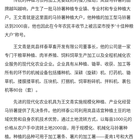
传统的种植习惯再加上党委政府的强力推动，岚县马铃薯的品
牌越叫越响，产生了一批马铃薯种植专业镇、专业村和专业种植大
户。王文青就是这里面的马铃薯种植大户，他种植的加工型马铃薯
达到2000亩，他也因此在今年农民丰收节上被吕梁市授予“十佳种粮
大户”称号。
王文青是岚县祥泰草畜开发有限公司董事长，他的公司是一家
专门干粮草种植、肉羊养殖、饲料饲草生产加工以及全程机械化农
业服务的现代化农业企业。企业具有从种植、锄草、收获、加工等
所有的环节的机械设备包括播种机、深耕（旋耕）机、打药机、锄
草机、搂膜搂草机、压块机、打捆机、饲草粉碎机、拌料机、裹包
机等80台（套）。
先进的现代化农业机具为王文青实施规模化种植、产业化经营
马铃薯提供了先决条件。他的祥泰公司利用岚县适宜种植土豆的地
域优势和自身农机技术优势，通过土地流转方式，以每亩1000元的
价格从农户手中流转土地2000亩，用于规模化、机械化马铃薯种
植。种植的品种可用于加工薯条、薯片的加工薯——麦肯1号和大西