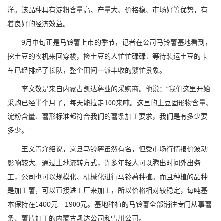
洋。该品种具有淀粉含量高、产量大、价格稳、市场好等优势，有
着良好的经济效益。
9月中旬正是马铃薯上市的季节，记者在公司马铃薯基地看到，
挖土豆的农机来回穿梭，捡土豆的人忙忙碌碌，等待装运土豆的卡
车已经排起了长队，整个田间一派丰收的繁忙景象。
李文敬是来自内蒙古凯达薯业的采购商。他说：“我们这里开始
采购已经半个月了，每天能拉走100来吨。这里的土豆固形物含量、
淀粉含量、薯形标准都符合我们的薯条加工要求，我们是有多少要
多少。”
王文青介绍说，岚县马铃薯虽然有名，但受市场行情报价波动
影响较大。通过土地流转方式，许多年轻人可以腾出时间外出务
工，公司也可以规模化、机械化进行马铃薯种植。而且种植的品种
是加工薯，可以直接进工厂来加工，所以价格相对较稳定，每吨基
本保持在1400元—1900元。基地种植的马铃薯全部销往专门从事薯
条、薯片加工的内蒙古凯达公司和雪川公司。