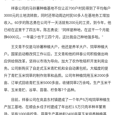
祥泰公司的马铃薯种植基地不仅让近700户村民得到了平均每户
3000元的土地流转款，同时还带动周边村民50多人在基地务工增加
收入。60岁的陈志勇在公司干一天活就有200元的工资，到今年，他
已经在这里干了四五年。陈志勇说：“同样是种地，在这干一个月能
挣6000元，一年最少也干三四个月，这比我自己种地强多啦。”
王文青不仅是马铃薯种植大户，他还是养羊大户、饲草种植大
户。国家启动粮改饲工作以后，王文青和他的祥泰公司积极做出响
应供给侧改革，坚持以市场为导向，加大了农作牧秸秆开发利用业
务。公司新购买了自走式玉米青贮机和全自动裹包机，大幅度的提
升了青贮玉米饲草的制作效率和品质。公司年种植饲用玉米2000多
亩、订单式回收青贮玉米5000多亩，收储饲草2万余吨，生产玉米干
草、玉米青贮、谷草、苜蓿、柠条等7个品种。
目前，祥泰公司在岚县东村镇建成了一个年产5万吨饲草种植生
产加工基地、在顺会乡戍子村建成了年出栏1.5万只肉羊种羊繁育
场，另有1000亩柠条、苜蓿生产基地和2400亩草玉米培养种植基