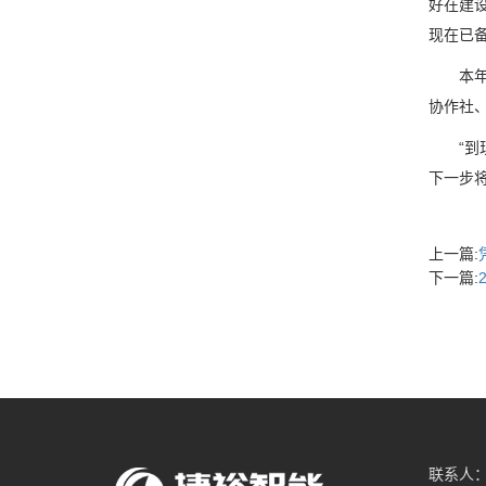
好在建
现在已备
本年以
协作社
“到现
下一步
上一篇:
下一篇:
联系人