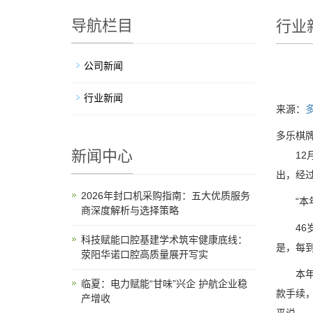
导航栏目
行业
公司新闻
行业新闻
来源：
多乐棋牌
新闻中心
12月
出，经
2026年封口机采购指南：五大优质服务
“本年
商深度解析与选择策略
46岁
科技赋能口腔基建学术筑牢健康底线：
是，每
荥阳华诺口腔高质量展开写实
本年收
临夏：电力赋能“甘味”兴企 护航企业稳
款手续，
产增收