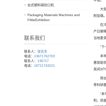
平说。
台式塑料袋封口机
大型冷
Packaging Materials Machines and
附加值
FilitieExhibition
在冷库
产日期
联系我们
当地更
“下一
联系人：
张先生
本年以
电话：
13671762703
联系人：
136717
惠型助
电话：
18721743221
其间3户
邢台满
枣科研
“本年
积。但