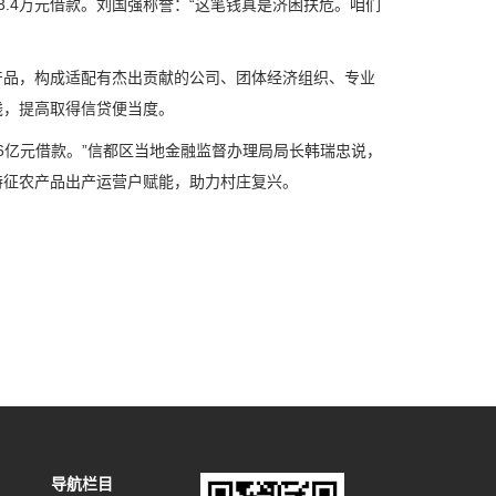
.4万元借款。刘国强称誉：“这笔钱真是济困扶危。咱们
品，构成适配有杰出贡献的公司、团体经济组织、专业
钱，提高取得信贷便当度。
6亿元借款。”信都区当地金融监督办理局局长韩瑞忠说，
特征农产品出产运营户赋能，助力村庄复兴。
导航栏目