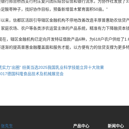
设银行邢台桥西支行村庄复兴团队结合征信和银行流水，为协作社发放了33
足酸枣种子，找好协作目标，预备新增苗木繁育面积50亩。”
来，信都区活跃引导辖区金融机构不停地改善改造丰厚普惠助农信贷产
、家庭农场、农户等各类涉农运营主体的产品系统，精准有力下降融资本
在，辖区金融机构已定向开发特征借款产品6种，为618户农户供给了1.
将逐渐的提高普惠金融覆盖面和服务才能，以方便有力的信贷支撑为更多
凭实力“出圈” 纷美当选2025我国乳业科学技能立异十大效果
2017德国科隆食品技术及机械展览会
：
张先生
产品中心
新闻中心