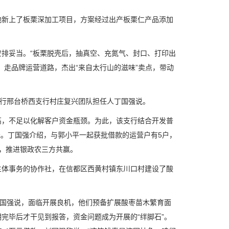
新上了板栗深加工项目，方案经过出产板栗仁产品添加
妥当。“板栗脱壳后，抽真空、充氮气、封口、打印出
，走品牌运营道路，杰出“来自太行山的滋味”卖点，带动
行邢台桥西支行村庄复兴团队担任人丁国强说。
，不足以化解客户资金瓶颈。为此，该支行结合开发普
元。丁国强介绍，与郭小平一起获批借款的运营户有5户，
6户，推进银政农三方共赢。
体事务的协作社，在信都区西黄村镇东川口村建设了酸
国强说，面临开展良机，他们预备扩展酸枣苗木繁育面
完毕后才干见到报答，资金问题成为开展的“绊脚石”。