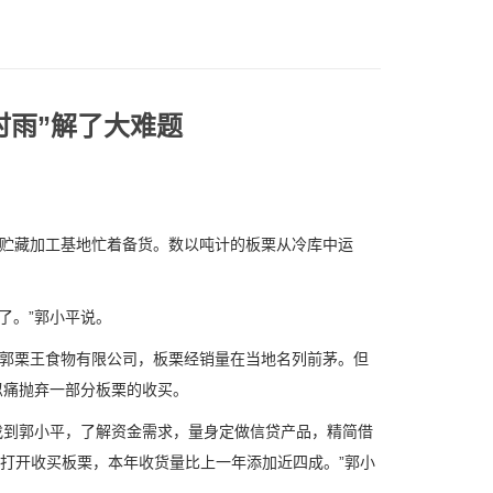
时雨”解了大难题
贮藏加工基地忙着备货。数以吨计的板栗从冷库中运
了。”郭小平说。
郭栗王食物有限公司，板栗经销量在当地名列前茅。但
忍痛抛弃一部分板栗的收买。
到郭小平，了解资金需求，量身定做信贷产品，精简借
价打开收买板栗，本年收货量比上一年添加近四成。”郭小