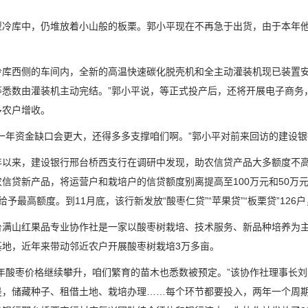
库中，仍堆放着小山般的板栗。郭小平现在不再急于出货，由于本年他
。
西侧的车间内，全新的高温快速碳化脱壳机和全主动灌装机现已装置安排
等悉数由灌装机主动完结。”郭小平说，等正式投产后，还将开展电子商务
多农户增收。
年资金缺口会更大，还得多多支撑咱们啊。”郭小平对前来回访的建设银
来，建设银行邢台桥西支行在调研中发现，助农信贷产品大多额度不高
农信贷新产品，将运营户和栽培户的信贷额度别离提高至100万元和50万
给予最高额度。到11月底，该行新发放“酸枣仁贷”“苹果贷”“板栗贷”12
山红果品专业协作社是一家以酸枣树栽培、技术服务、新品种培养为主
基地，近年来带动邻近农户开展酸枣树栽培3万多亩。
酸枣价格继续攀升，咱们繁育的苗木也悉数被预定。”该协作社理事长刘
是，储藏种子、租借土地、栽培办理……每个环节都要投入，两年一个周期