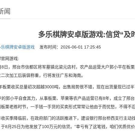
新闻
多乐棋牌安卓版游戏:信贷“及
多乐棋牌安卓版游戏
发布时间：2026-06-01 17:25:45
官网游戏:
8日，邢台市信都区将军墓镇北梁元店村，农产品运营大户郭小平在板栗
过二次加工后装袋称重，行将发往广东和海南。
板栗收买总量初次超越3000吨，出售局势很不错，现在出货量现已过半
的郭小平自食其力，从事板栗、苹果等农产品运营已有8年，成立了邢台
到板栗老练时节，一手钱一手货的买卖形式常常让他由于而忧愁，不得不
买季降临前，在政府部门的活跃推进下，建设银行邢台桥西支行主动找
于8月25日为他发放了100万元的信贷。“幸亏有了这笔钱，咱们优质优