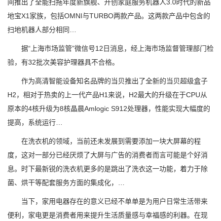
间推出了全能扫拖年度新旗舰、开创家庭服务机器人3.0时代的新品
地宝X1家族，包括OMNI与TURBO两款产品。这两款产品中包含的
扫地机器人部分相同…
据“上海市场监管”微信号12日消息，经上海市场监督管理部门检
验，有32批次美容护理器具不合格。
作为高清智能设备知名品牌的当贝推出了全新的当贝超级盒子
H2，相对于热卖的上一代产品H1来说，H2最大的升级在于CPU从
原本的4核升级为8核晶晨Amlogic S912处理器，性能实现大幅度的
提高，系统运行…
在洗衣机的领域，当前还未发展到需要添加一块大屏幕的程
度，这对一部分已经厌烦了大屏与广告的消费者而言可能是个好消
息。时下最新锐的洗衣机更多的是跳出了洗衣这一功能，着力于除
菌、烘干等配套服务方面的集成化，…
当下，家用电器存在的意义已经不单单是为用户日常生活带来
便利，家电更是消费者用来提升生活质量感与幸福感的利器。在现