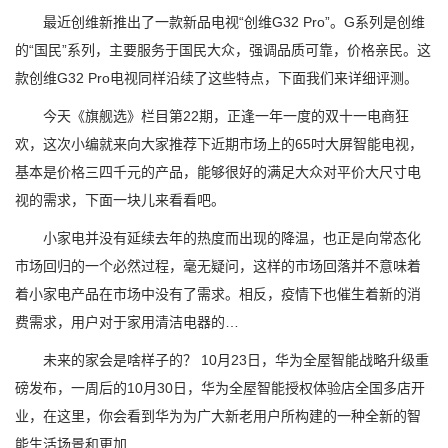
最近创维新推出了一款新品电视“创维G32 Pro”。G系列是创维
的“国民”系列，主要服务于国民大众，强调品质可靠，价格亲民。这
款创维G32 Pro电视同样沿续了这些特点，下面我们来详细评测。
今天《旗舰选》栏目第22期，正逢一年一度的双十一电商狂
欢，这次小编就来向大家推荐下近期市场上的65吋大屏智能电视，
基本是价格三四千元的产品，能够很好的满足大众对平价大尺寸电
视的需求，下面一块儿来看看吧。
小家电并没有延续去年的热度而出现的降温，也正是向常态化
市场回归的一个必然过程，毫无疑问，这样的市场回落并不意味着
着小家电产品在市场中没有了需求。相反，疫情下也催生着新的消
费需求，用户对于家用清洁电器的…
未来的家会是啥样子的？ 10月23日，华为全屋智能战略升级重
磅发布，一周后的10月30日，华为全屋智能授权体验店全国多店开
业，在这里，你会看到华为为广大新老用户所构建的一种全新的智
能生活场景和更加…