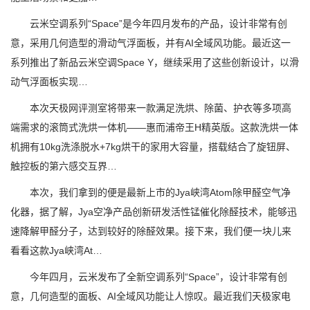
云米空调系列“Space”是今年四月发布的产品，设计非常有创
意，采用几何造型的滑动气浮面板，并有AI全域风功能。最近这一
系列推出了新品云米空调Space Y，继续采用了这些创新设计，以滑
动气浮面板实现…
本次天极网评测室将带来一款满足洗烘、除菌、护衣等多项高
端需求的滚筒式洗烘一体机——惠而浦帝王H精英版。这款洗烘一体
机拥有10kg洗涤脱水+7kg烘干的家用大容量，搭载结合了旋钮屏、
触控板的第六感交互界…
本次，我们拿到的便是最新上市的Jya峡湾Atom除甲醛空气净
化器，据了解，Jya空净产品创新研发活性锰催化除醛技术，能够迅
速降解甲醛分子，达到较好的除醛效果。接下来，我们便一块儿来
看看这款Jya峡湾At…
今年四月，云米发布了全新空调系列“Space”，设计非常有创
意，几何造型的面板、AI全域风功能让人惊叹。最近我们天极家电