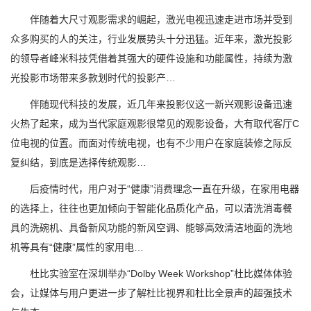
伴随着大尺寸观影需求的崛起，激光电视迅速走进市场并受到
众多购买的人的关注，行业发展势头十分迅猛。近年来，激光投影
的领导者峰米科技凭借着其强大的硬件设施和功能属性，持续为激
光投影市场带来多款划时代的投影产…
伴随现代科技的发展，近几年来投影仪这一新兴观影设备迅速
火热了起来，成为当代家庭观影很常见的观影设备，大有取代客厅C
位电视的位置。而面对传统电视，也有不少用户在家庭装修之际反
复纠结，到底是选择传统观影…
后疫情时代，用户对于“健康”消费理念一直在升级，在家用电器
的选择上，往往也更加倾向于智能化品质化产品，可以清洗消毒餐
具的洗碗机、具备新风功能的新风空调、能够高效清洁地面的洗地
机等具有“健康”属性的家用电…
杜比实验室在深圳举办“Dolby Week Workshop”杜比媒体体验
会，让媒体与用户更进一步了解杜比视界和杜比全景声的超强技术