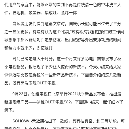
代用户的家庭中，能够正常的看到不再是传统清一色的空冰洗三大
件，扫地机、吸尘器、集成灶、蒸烤一体…
当读者朋友们看到这篇文章时，国庆小长假可能已过去了三分
之一甚至更多。有没有认为这个“假期”过得没有我们在繁忙的工作间
歇想象中那么舒适呢？走亲访友、出门旅游等外出安排耗费的时间
和精力本就不少，即使是打…
时间已确定进入十月分，这一个月来许多彩电厂商都发布了秋
季电视新品，也展现了不少让人惊奇的新技术。今天小编来给大家
评评近期比较值得说的一些新产品新技术。下面要介绍的这几款新
品，既有高端旗舰OLED电视…
9月23日，创维电视在北京举行2021秋季新品发布会，推出最
新旗舰级产品——创维OLED电视S82。下面随小编来一起仔细地了
解下。
SOHOW小禾近期推出了一款线，具有抽真空、封口等功能，可