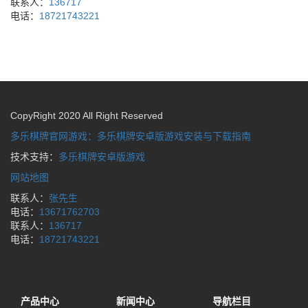
联系人：
136717
电话：
18721743221
CopyRight 2020 All Right Reserved
多乐棋牌官网游戏：多乐棋牌安卓版游戏安装与下载指南
技术支持：
多乐棋牌安卓版游戏
网站地图
联系人：
张先生
电话：
13671762703
联系人：
136717
电话：
18721743221
产品中心
新闻中心
导航栏目