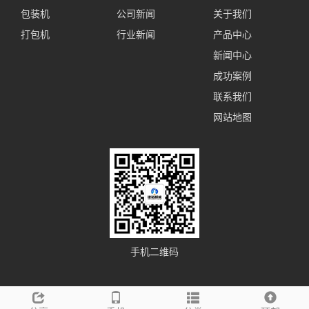
包装机
公司新闻
关于我们
打包机
行业新闻
产品中心
新闻中心
成功案例
联系我们
网站地图
手机二维码