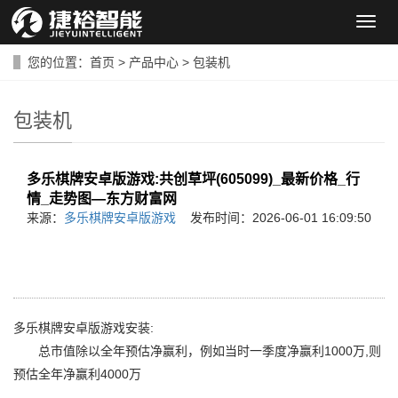
导
航
菜
您的位置：
首页
>
产品中心
>
包装机
单
包装机
多乐棋牌安卓版游戏:共创草坪(605099)_最新价格_行
情_走势图—东方财富网
来源：
多乐棋牌安卓版游戏
发布时间：2026-06-01 16:09:50
多乐棋牌安卓版游戏安装:
总市值除以全年预估净赢利，例如当时一季度净赢利1000万,则
预估全年净赢利4000万