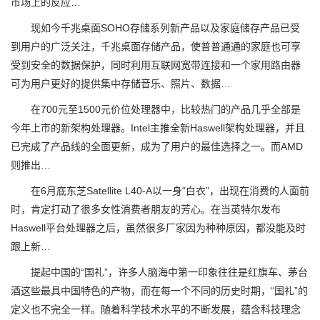
市场上的反应…
现如今千兆桌面SOHO存储系列新产品以及家庭储存产品已受
到用户的广泛关注，千兆桌面存储产品，使普普通通的家庭也可享
受到安全的数据保护，同时利用互联网宽带连接和一个家用路由器
可为用户更好的提供集中存储音乐、照片、数据…
在700元至1500元价位处理器中，比较热门的产品几乎全部是
今年上市的新架构处理器。Intel主推全新Haswell架构处理器，并且
已完成了产品线的全面更新，成为了用户的最佳选择之一。而AMD
则推出…
在6月底东芝Satellite L40-A以一身“白衣”，出现在消费的人面前
时，肯定打动了很多女性消费者朋友的芳心。在当英特尔发布
Haswell平台处理器之后，虽然很多厂家因为种种原因，都没能及时
跟上新…
提起中国的“国礼”，许多人脑海中第一印象往往是红旗车、茅台
酒这些最具中国特色的产物，而在每一个不同的历史时期，“国礼”的
定义也不完全一样。随着科学技术水平的不断发展，蕴含科技理念