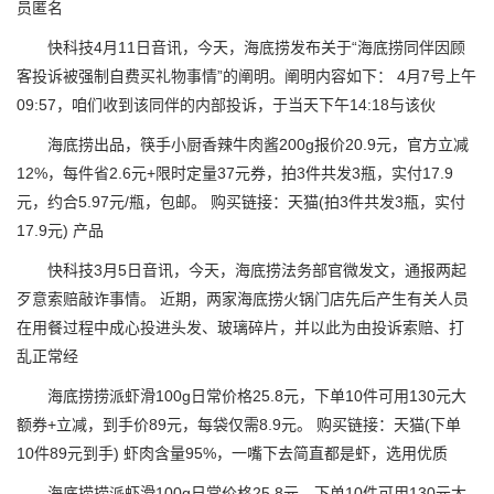
员匿名
快科技4月11日音讯，今天，海底捞发布关于“海底捞同伴因顾
客投诉被强制自费买礼物事情”的阐明。阐明内容如下： 4月7号上午
09:57，咱们收到该同伴的内部投诉，于当天下午14:18与该伙
海底捞出品，筷手小厨香辣牛肉酱200g报价20.9元，官方立减
12%，每件省2.6元+限时定量37元券，拍3件共发3瓶，实付17.9
元，约合5.97元/瓶，包邮。 购买链接：天猫(拍3件共发3瓶，实付
17.9元) 产品
快科技3月5日音讯，今天，海底捞法务部官微发文，通报两起
歹意索赔敲诈事情。 近期，两家海底捞火锅门店先后产生有关人员
在用餐过程中成心投进头发、玻璃碎片，并以此为由投诉索赔、打
乱正常经
海底捞捞派虾滑100g日常价格25.8元，下单10件可用130元大
额券+立减，到手价89元，每袋仅需8.9元。 购买链接：天猫(下单
10件89元到手) 虾肉含量95%，一嘴下去简直都是虾，选用优质
海底捞捞派虾滑100g日常价格25.8元，下单10件可用130元大