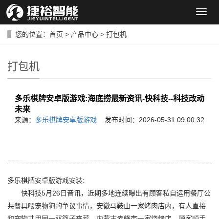
导
航
菜
您的位置：
首页
>
产品中心
>
打包机
单
打包机
多乐棋牌安卓版游戏:海底捞最新资讯-快科技--科技改动
未来
来源：
多乐棋牌安卓版游戏
发布时间：2026-05-31 09:00:32
多乐棋牌安卓版游戏安装:
快科技5月26日音讯，近期多地连续曝出有顾客私自运用餐厅公
共餐具喂宠物狗的争议事情，安徽马鞍山一家烤肉店内，有人直接
和宠物共用同一双筷子夹菜，内蒙古赤峰市一家烧烤店，顾客顺手