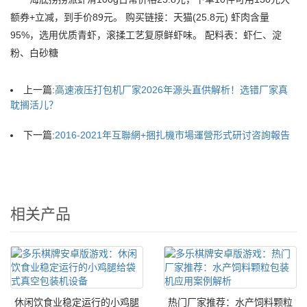
额券+立减，到手价89元。 购买链接：天猫(25.8元) 虾肉含量
95%，选用优质青虾，滚揉工艺复原鲜虾味。 配料表：虾仁、淀
粉、白砂糖
上一篇:
高速液压打包机厂家2026年源头直供解析！选错厂家真
耽搁活儿？
下一篇:
2016-2021年互聯網+捆扎機市場運營形式研讨咨詢報告
相关产品
休闲饮食业稳定运行的小鸡腿
热门厂家推荐：水产饲料颗粒