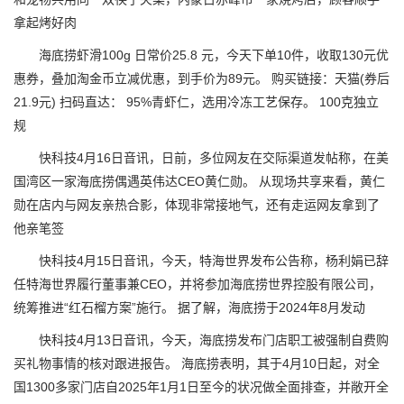
拿起烤好肉
海底捞虾滑100g 日常价25.8 元，今天下单10件，收取130元优
惠券，叠加淘金币立减优惠，到手价为89元。 购买链接：天猫(券后
21.9元) 扫码直达： 95%青虾仁，选用冷冻工艺保存。 100克独立
规
快科技4月16日音讯，日前，多位网友在交际渠道发帖称，在美
国湾区一家海底捞偶遇英伟达CEO黄仁勋。 从现场共享来看，黄仁
勋在店内与网友亲热合影，体现非常接地气，还有走运网友拿到了
他亲笔签
快科技4月15日音讯，今天，特海世界发布公告称，杨利娟已辞
任特海世界履行董事兼CEO，并将参加海底捞世界控股有限公司，
统筹推进“红石榴方案”施行。 据了解，海底捞于2024年8月发动
快科技4月13日音讯，今天，海底捞发布门店职工被强制自费购
买礼物事情的核对跟进报告。 海底捞表明，其于4月10日起，对全
国1300多家门店自2025年1月1日至今的状况做全面排查，并敞开全