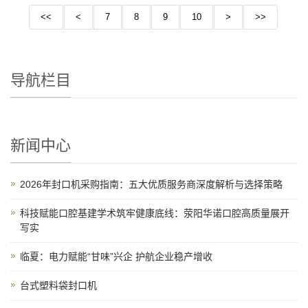
<<
<
7
8
9
10
>
>>
导航栏目
新闻中心
2026年封口机采购指南：五大优质服务商深度解析与选择策略
科技赋能口腔基建学术筑牢健康底线：荥阳华诺口腔高质量展开
写实
临夏：电力赋能“甘味”兴企 护航企业稳产增收
台式塑料袋封口机