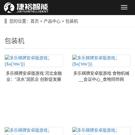
导
航
菜
您的位置：
首页
>
产品中心
>
包装机
单
包装机
多乐棋牌安卓版游戏:河北金融
多乐棋牌安卓版游戏:食物机械
业：“活水”润民企 创新促发展
__会议中心_食物同伴网