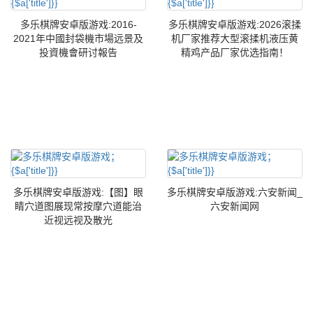
多乐棋牌安卓版游戏:2016-
多乐棋牌安卓版游戏:2026滚揉
2021年中國封袋機市場远景及
机厂家推荐大型滚揉机液压黄
投資機會研讨報告
精鸡产品厂家优选指南！
多乐棋牌安卓版游戏:【图】眼
多乐棋牌安卓版游戏:六安新闻_
睛穴道图展现常按摩穴道能治
六安新闻网
近视远视及散光