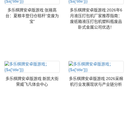
多乐棋牌安卓版游戏:张掖高
多乐棋牌安卓版游戏:2026年6
台：夏粮丰登归仓秸秆“变废为
月液压打包机厂家推荐指南：
宝”
废纸箱液压打包机塑料瓶废品
卧式金属公司优选！
多乐棋牌安卓版游戏:新凯大街
多乐棋牌安卓版游戏:2026采棉
荣威飞凡体会中心
机行业发展现状与产业链分析