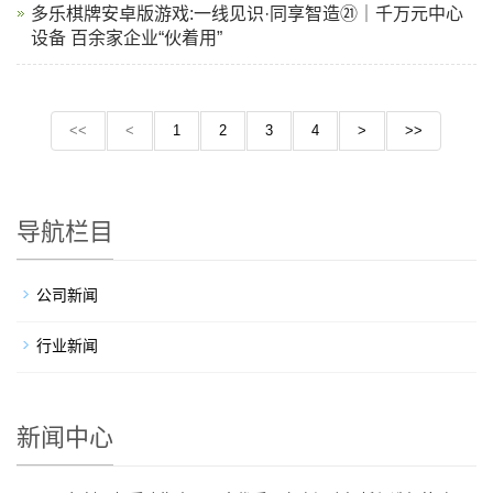
多乐棋牌安卓版游戏:一线见识·同享智造㉑｜千万元中心
设备 百余家企业“伙着用”
<<
<
1
2
3
4
>
>>
导航栏目
公司新闻
行业新闻
新闻中心