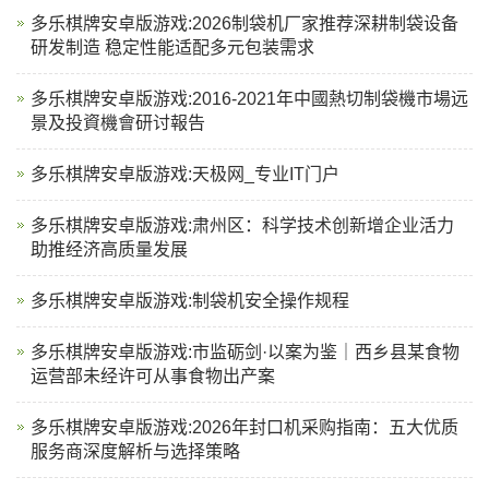
多乐棋牌安卓版游戏:2026制袋机厂家推荐深耕制袋设备
研发制造 稳定性能适配多元包装需求
多乐棋牌安卓版游戏:2016-2021年中國熱切制袋機市場远
景及投資機會研讨報告
多乐棋牌安卓版游戏:天极网_专业IT门户
多乐棋牌安卓版游戏:肃州区：科学技术创新增企业活力
助推经济高质量发展
多乐棋牌安卓版游戏:制袋机安全操作规程
多乐棋牌安卓版游戏:市监砺剑·以案为鉴｜西乡县某食物
运营部未经许可从事食物出产案
多乐棋牌安卓版游戏:2026年封口机采购指南：五大优质
服务商深度解析与选择策略