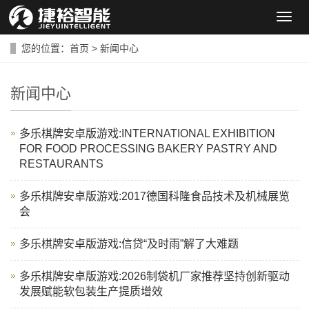
导
航
菜
您的位置：
首页
>
新闻中心
单
新闻中心
多乐棋牌安卓版游戏:INTERNATIONAL EXHIBITION
FOR FOOD PROCESSING BAKERY PASTRY AND
RESTAURANTS
多乐棋牌安卓版游戏:2017德国科隆食品技术及机械展览
会
多乐棋牌安卓版游戏:信贷“及时雨”解了大难题
多乐棋牌安卓版游戏:2026制袋机厂家推荐坚持创新驱动
发展赋能软包装生产提质增效