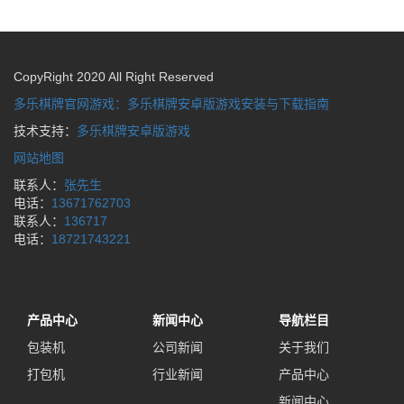
CopyRight 2020 All Right Reserved
多乐棋牌官网游戏：多乐棋牌安卓版游戏安装与下载指南
技术支持：
多乐棋牌安卓版游戏
网站地图
联系人：
张先生
电话：
13671762703
联系人：
136717
电话：
18721743221
产品中心
新闻中心
导航栏目
包装机
公司新闻
关于我们
打包机
行业新闻
产品中心
新闻中心