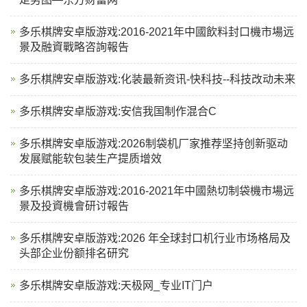
多乐棋牌安卓版游戏:2016-2021年中國飲料封口機市場远
景及融資戰略咨詢報告
多乐棋牌安卓版游戏:化装最新资讯-快科技--科技改动未来
多乐棋牌安卓版游戏:安信我国制作混合C
多乐棋牌安卓版游戏:2026制袋机厂家推荐坚持创新驱动
发展赋能软包装生产提质增效
多乐棋牌安卓版游戏:2016-2021年中國熱切制袋機市場远
景及投資機會研讨報告
多乐棋牌安卓版游戏:2026 年全球封口机行业市场格局及
头部企业份额排名研究
多乐棋牌安卓版游戏:天极网_专业IT门户